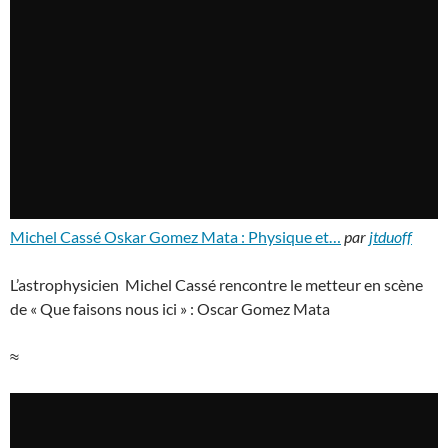
Michel Cassé Oskar Gomez Mata : Physique et…
par
jtduoff
L’astrophysicien Michel Cassé rencontre le metteur en scène
de « Que faisons nous ici » : Oscar Gomez Mata
≈