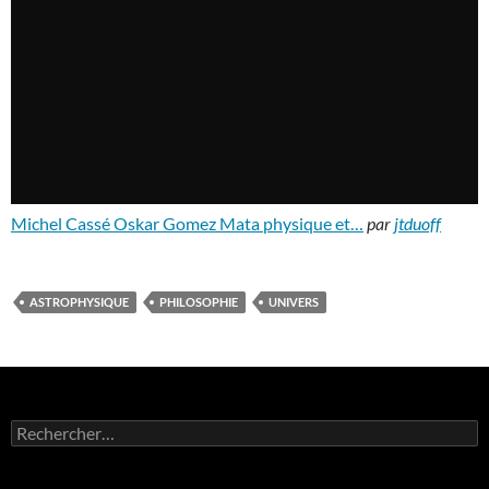
Michel Cassé Oskar Gomez Mata physique et…
par
jtduoff
ASTROPHYSIQUE
PHILOSOPHIE
UNIVERS
Rechercher :