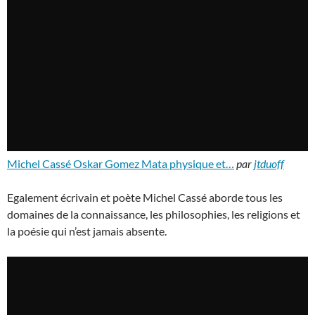
Michel Cassé Oskar Gomez Mata physique et…
par
jtduoff
Egalement écrivain et poète Michel Cassé aborde tous les
domaines de la connaissance, les philosophies, les religions et
la poésie qui n’est jamais absente.