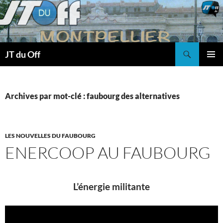
Recherche
JT du Off
ALLER
MENU
AU
PRINCI
CONTENU
Archives par mot-clé : faubourg des alternatives
LES NOUVELLES DU FAUBOURG
ENERCOOP AU FAUBOURG
L’énergie militante