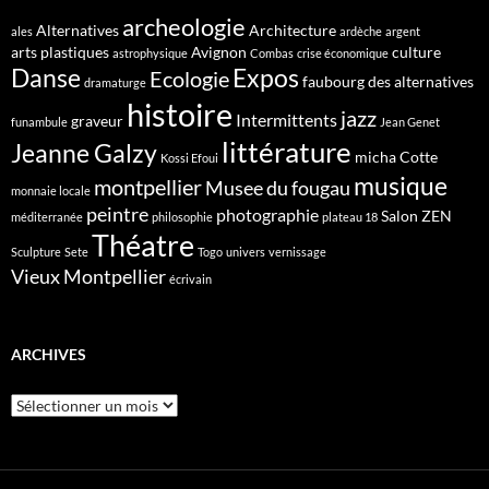
archeologie
Alternatives
Architecture
ales
ardèche
argent
arts plastiques
Avignon
culture
astrophysique
Combas
crise économique
Danse
Expos
Ecologie
faubourg des alternatives
dramaturge
histoire
jazz
Intermittents
graveur
funambule
Jean Genet
littérature
Jeanne Galzy
micha Cotte
Kossi Efoui
musique
montpellier
Musee du fougau
monnaie locale
peintre
photographie
Salon ZEN
méditerranée
philosophie
plateau 18
Théatre
Sculpture
Sete
Togo
univers
vernissage
Vieux Montpellier
écrivain
ARCHIVES
Archives