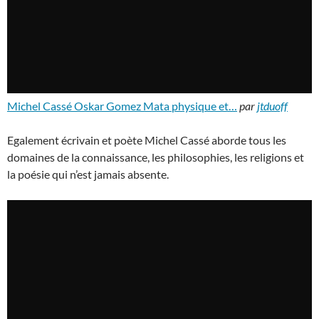
Michel Cassé Oskar Gomez Mata physique et…
par
jtduoff
Egalement écrivain et poète Michel Cassé aborde tous les
domaines de la connaissance, les philosophies, les religions et
la poésie qui n’est jamais absente.