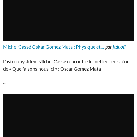
Michel Cassé Oskar Gomez Mata : Physique et…
par
jtduoff
L’astrophysicien Michel Cassé rencontre le metteur en scène
de « Que faisons nous ici » : Oscar Gomez Mata
≈