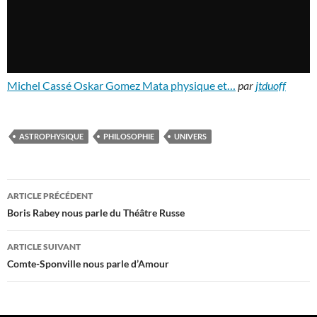
Michel Cassé Oskar Gomez Mata physique et…
par
jtduoff
ASTROPHYSIQUE
PHILOSOPHIE
UNIVERS
Navigation
ARTICLE PRÉCÉDENT
des
Boris Rabey nous parle du Théâtre Russe
articles
ARTICLE SUIVANT
Comte-Sponville nous parle d’Amour