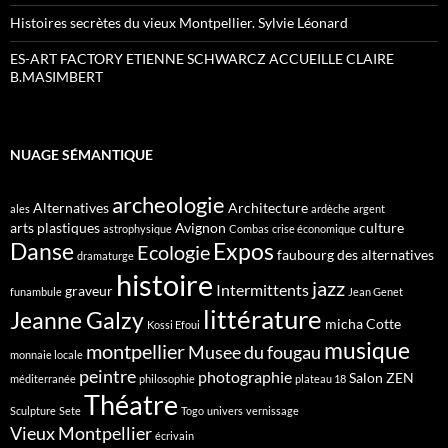
Histoires secrètes du vieux Montpellier. Sylvie Léonard
ES-ART FACTORY ETIENNE SCHWARCZ ACCUEILLE CLAIRE
B.MASIMBERT
NUAGE SÉMANTIQUE
archeologie
Alternatives
Architecture
ales
ardèche
argent
arts plastiques
Avignon
culture
astrophysique
Combas
crise économique
Danse
Expos
Ecologie
faubourg des alternatives
dramaturge
histoire
jazz
Intermittents
graveur
funambule
Jean Genet
littérature
Jeanne Galzy
micha Cotte
Kossi Efoui
musique
montpellier
Musee du fougau
monnaie locale
peintre
photographie
Salon ZEN
méditerranée
philosophie
plateau 18
Théatre
Sculpture
Sete
Togo
univers
vernissage
Vieux Montpellier
écrivain