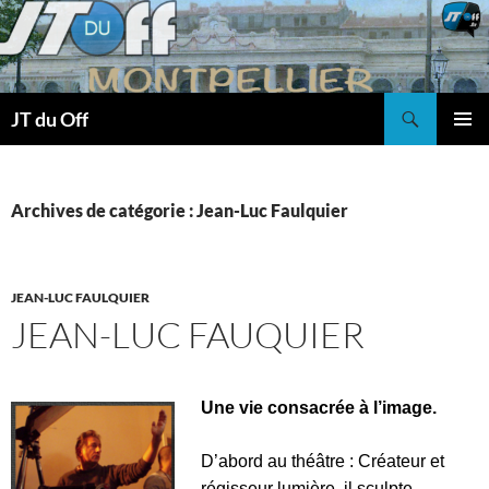
Recherche
JT du Off
ALLER
MENU
AU
PRINCI
CONTENU
Archives de catégorie : Jean-Luc Faulquier
JEAN-LUC FAULQUIER
JEAN-LUC FAUQUIER
Une vie consacrée à l’image.
D’abord au théâtre : Créateur et
régisseur lumière, il sculpte