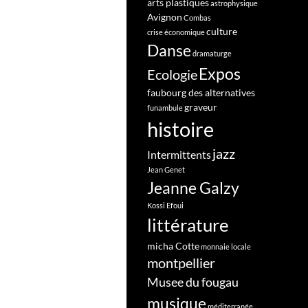
arts plastiques
astrophysique
Avignon
Combas
culture
crise économique
Danse
dramaturge
Expos
Ecologie
faubourg des alternatives
graveur
funambule
histoire
jazz
Intermittents
Jean Genet
Jeanne Galzy
Kossi Efoui
littérature
micha Cotte
monnaie locale
montpellier
Musee du fougau
musique
méditerranée