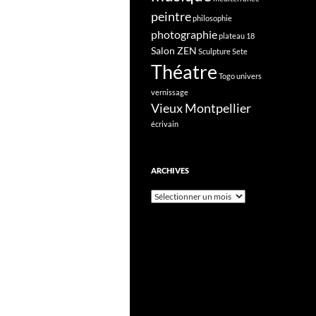
peintre
philosophie
photographie
plateau 18
Salon ZEN
Sculpture
Sete
Théatre
Togo
univers
vernissage
Vieux Montpellier
écrivain
ARCHIVES
Archives