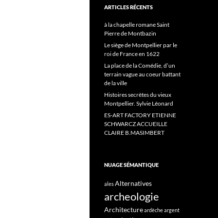
ARTICLES RÉCENTS
à la chapelle romane Saint
Pierre de Montbazin
Le siège de Montpellier par le
roi de France en 1622
La place de la Comédie, d’un
terrain vague au coeur battant
de la ville
Histoires secrètes du vieux
Montpellier. Sylvie Léonard
ES-ART FACTORY ETIENNE
SCHWARCZ ACCUEILLE
CLAIRE B.MASIMBERT
NUAGE SÉMANTIQUE
Alternatives
ales
archeologie
Architecture
ardèche
argent