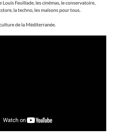
le Louis Feuillade, les cinémas, le conservatoire,
kstore, la techno, les maisons pour tous.
 culture de la Méditerranée.