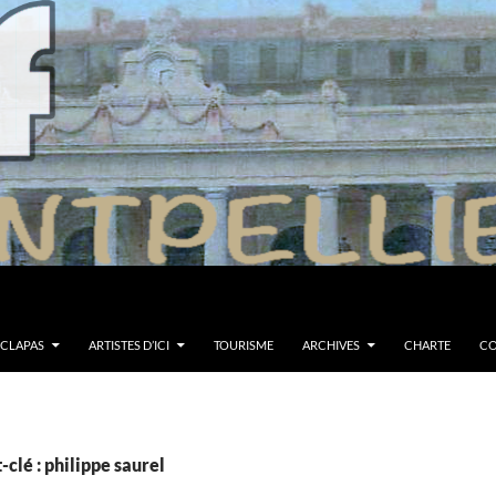
 CLAPAS
ARTISTES D’ICI
TOURISME
ARCHIVES
CHARTE
CO
clé : philippe saurel