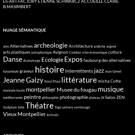
ES-ART FACTORY ETIENNE SCHWARCZ ACCUEILLE CLAIRE
B.MASIMBERT
NUAGE SÉMANTIQUE
archeologie
Alternatives
Architecture
ales
ardèche
argent
arts plastiques
Avignon
culture
astrophysique
Combas
crise économique
Danse
Expos
Ecologie
faubourg des alternatives
dramaturge
histoire
jazz
Intermittents
graveur
funambule
Jean Genet
littérature
Jeanne Galzy
micha Cotte
Kossi Efoui
musique
montpellier
Musee du fougau
monnaie locale
peintre
photographie
Salon ZEN
méditerranée
philosophie
plateau 18
Théatre
Sculpture
Sete
Togo
univers
vernissage
Vieux Montpellier
écrivain