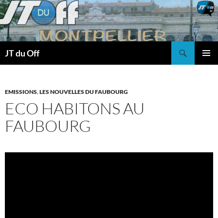
Recherche
JT du Off
ALLER
MENU
AU
PRINCI
CONTENU
EMISSIONS
,
LES NOUVELLES DU FAUBOURG
ECO HABITONS AU
FAUBOURG