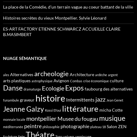
La place de la Comédie, d’un terrain vague au coeur battant de la ville
Histoires secrètes du vieux Montpellier. Sylvie Léonard
ES-ART FACTORY ETIENNE SCHWARCZ ACCUEILLE CLAIRE
B.MASIMBERT
NUAGE SÉMANTIQUE
archeologie
Alternatives
Architecture
ales
ardèche
argent
arts plastiques
Avignon
culture
astrophysique
Combas
crise économique
Danse
Expos
Ecologie
faubourg des alternatives
dramaturge
histoire
jazz
Intermittents
graveur
funambule
Jean Genet
littérature
Jeanne Galzy
micha Cotte
Kossi Efoui
musique
montpellier
Musee du fougau
monnaie locale
peintre
photographie
Salon ZEN
méditerranée
philosophie
plateau 18
Théatre
Sculpture
Sete
Togo
univers
vernissage