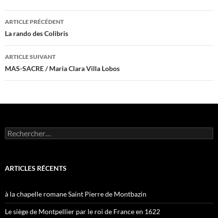
Navigation
ARTICLE PRÉCÉDENT
des
La rando des Colibris
articles
ARTICLE SUIVANT
MAS-SACRE / Maria Clara Villa Lobos
Rechercher :
ARTICLES RÉCENTS
à la chapelle romane Saint Pierre de Montbazin
Le siège de Montpellier par le roi de France en 1622