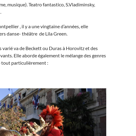
me, musique). Teatro fantastico, S.Vladiminsky,
.
tpellier , il y a une vingtaine d’années, elle
iers danse- théâtre de Lila Green.
s varié va de Beckett ou Duras à Horovitz et des
ivants. Elle aborde également le mélange des genres
e tout particulièrement :