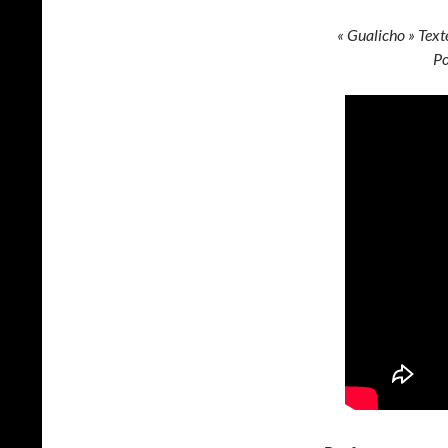
« Gualicho » Text
Po