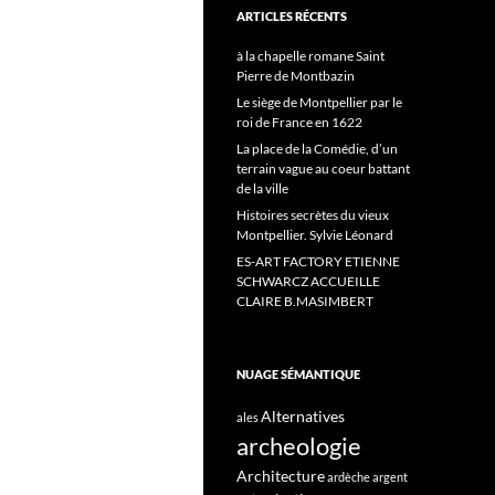
ARTICLES RÉCENTS
à la chapelle romane Saint
Pierre de Montbazin
Le siège de Montpellier par le
roi de France en 1622
La place de la Comédie, d’un
terrain vague au coeur battant
de la ville
Histoires secrètes du vieux
Montpellier. Sylvie Léonard
ES-ART FACTORY ETIENNE
SCHWARCZ ACCUEILLE
CLAIRE B.MASIMBERT
NUAGE SÉMANTIQUE
Alternatives
ales
archeologie
Architecture
ardèche
argent