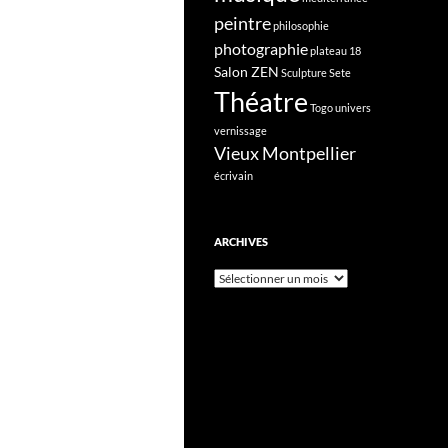
peintre
philosophie
photographie
plateau 18
Salon ZEN
Sculpture
Sete
Théatre
Togo
univers
vernissage
Vieux Montpellier
écrivain
ARCHIVES
Archives