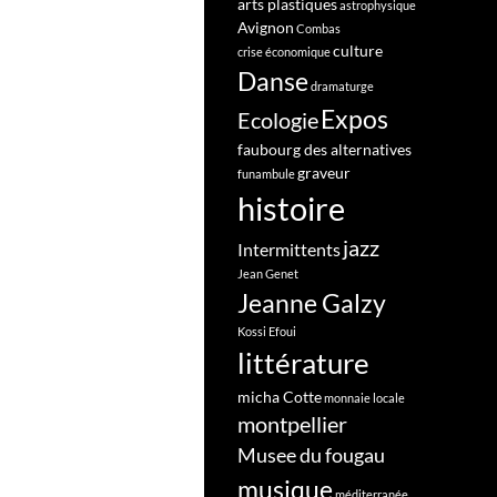
arts plastiques
astrophysique
Avignon
Combas
culture
crise économique
Danse
dramaturge
Expos
Ecologie
faubourg des alternatives
graveur
funambule
histoire
jazz
Intermittents
Jean Genet
Jeanne Galzy
Kossi Efoui
littérature
micha Cotte
monnaie locale
montpellier
Musee du fougau
musique
méditerranée