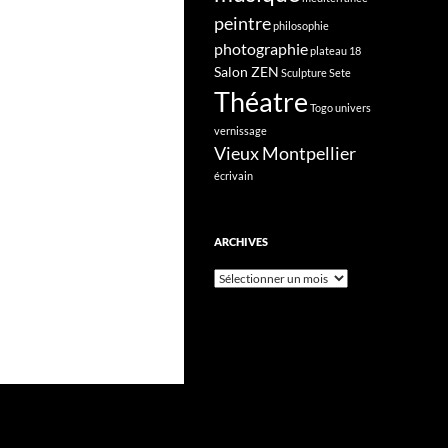
peintre
philosophie
photographie
plateau 18
Salon ZEN
Sculpture
Sete
Théatre
Togo
univers
vernissage
Vieux Montpellier
écrivain
ARCHIVES
Archives