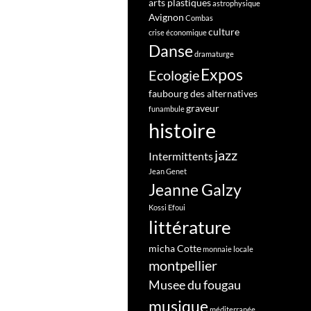
arts plastiques
astrophysique
Avignon
Combas
culture
crise économique
Danse
dramaturge
Expos
Ecologie
faubourg des alternatives
graveur
funambule
histoire
jazz
Intermittents
Jean Genet
Jeanne Galzy
Kossi Efoui
littérature
micha Cotte
monnaie locale
montpellier
Musee du fougau
musique
méditerranée