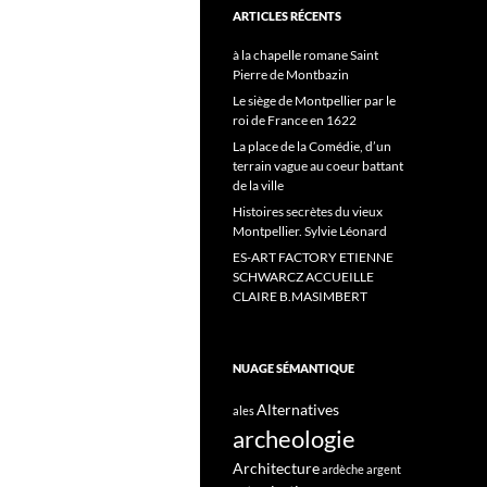
ARTICLES RÉCENTS
à la chapelle romane Saint
Pierre de Montbazin
Le siège de Montpellier par le
roi de France en 1622
La place de la Comédie, d’un
terrain vague au coeur battant
de la ville
Histoires secrètes du vieux
Montpellier. Sylvie Léonard
ES-ART FACTORY ETIENNE
SCHWARCZ ACCUEILLE
CLAIRE B.MASIMBERT
NUAGE SÉMANTIQUE
Alternatives
ales
archeologie
Architecture
ardèche
argent